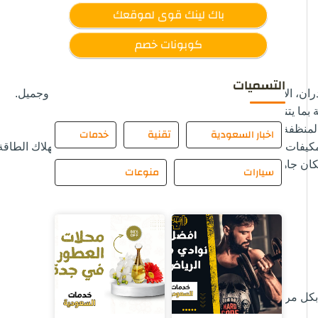
باك لينك قوى لموقعك
كوبونات خصم
التسميات
جدران، الأسطح، والمفروشات، مما يمنح المنزل مظهر نظيف وجميل.
 بما يتناسب مع احتياجات المكان والموظفين.
لمنظفة الآمنة التي تضمن الحفاظ على الأقمشة والألوان.
اخبار السعودية
تقنية
خدمات
يفات بشكل دوري لضمان عملها بكفاءة عالية وتوفير استهلاك الطاقة
لمكان جاهزا للاستخدام بأسرع وقت.
سيارات
منوعات
بكل مرة.