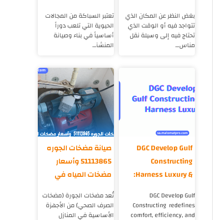
بغض النظر عن المكان الذي
تعتبر السباكة من المجالات
تتواجد فيه أو الوقت الذي
الحيوية التي تلعب دوراً
تحتاج فيه إلى وسيلة نقل
أساسياً في بناء وصيانة
مناس…
المنشآ…
DGC Develop Gulf
صيانة مضخات الجوره
Constructing
51113865 وأسعار
:Harness Luxury &
مضخات المياه في
Efficiency in Heating
الكويت
DGC Develop Gulf
تُعد مضخات الجورة (مضخات
Systems
Constructing redefines
الصرف الصحي) من الأجهزة
comfort, efficiency, and
الأساسية في المنازل