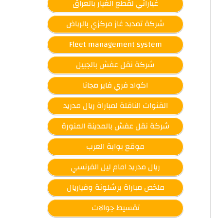
غياراتي لقطع الغيار بالعراق
شركة تمديد غاز مركزي بالرياض
Fleet management system
شركة نقل عفش بالجبيل
اكواد فري فاير مجانا
القنوات الناقلة لمباراة ريال مدريد
شركة نقل عفش بالمدينة المنورة
موقع بوابة العرب
ريال مدريد امام ليل الفرنسي
ملخص مباراة برشلونة وفياريال
تقسيط جوالات