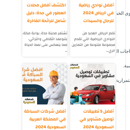
أفضل نوادي رياضية
اكتشف أفضل محلات
في الرياض 2024
العطور في جدة: دليل
وى الخدمة.
للرجال والسيدات
شامل للرائحة الفاخرة
تضم الرياض العديد من
تشتهر مدينة جدة، بوابة مكة،
النوادي الرياضية التي تقدم
بتنوعها الثقافي والتراثي،
مجموعة متنوعة من التمارين
مما ينعكس على نمط الحياة
الري…
…
تياجات العميل وتقديم استشارة حول أفضل الحلول المتاحة.
بة.
ستمرارية تقديم الخدمة على أعلى مستوى.
أفضل 5 تطبيقات
أفضل شركات السباكة
توصيل مشاوير في
في المملكة العربية
السعودية 2024
السعودية 2024