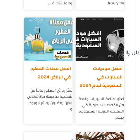
luxury thr…
والمنشآت ف…
فلل والمكاتب.
أفضل موديلات
افضل محلات العطور
السيارات في
في الرياض 2024
السعودية لعام 2024
تعبّر روائح العطور غالباً عن
شخصية صاحبها؛ فالأشخاص
تعتبر صناعة السيارات واحدة
الذين يفضلون روائح الورود
من القطاعات الحيوية في
و…
المملكة العربية السعودية،
حيث…